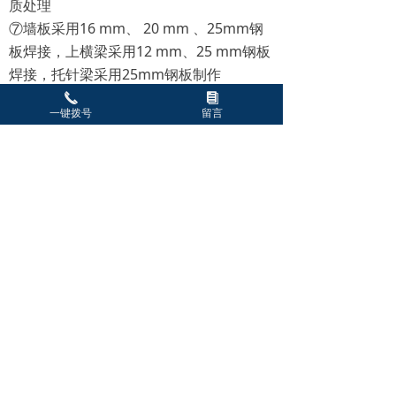
质处理
⑦墙板采用16 mm、 20 mm 、25mm钢
板焊接，上横梁采用12 mm、25 mm钢板
焊接，托针梁采用25mm钢板制作
⑧进出料辊分别采用1.1 kW电机及蜗轮减
끅
뀴
一键拨号
留言
速器单独变频调速，主电机采用7.5 kW调
速电机控制；
⑨轴承采用国产轴承厂产品，进出料辊及
剥网、托网板经抛光电镀处理，确保使用
中不挂棉。
⑩装机功率：9.7 kW；
上一个：
WJM-2+ZCM-1000无胶棉针刺棉生产线
ꄴ
下一个：
无
ꄲ