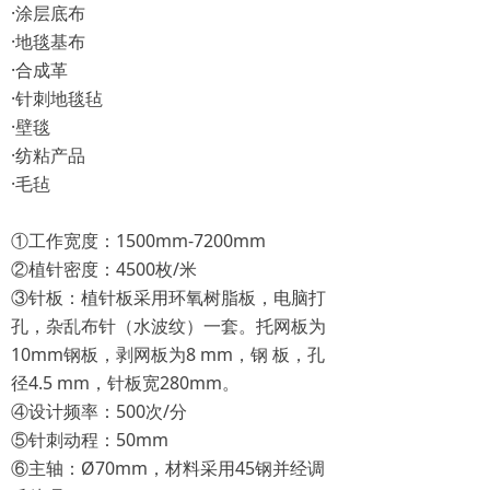
·涂层底布
·地毯基布
·合成革
·针刺地毯毡
·壁毯
·纺粘产品
·毛毡
①工作宽度：1500mm-7200mm
②植针密度：4500枚/米
③针板：植针板采用环氧树脂板，电脑打
孔，杂乱布针（水波纹）一套。托网板为
10mm钢板，剥网板为8 mm，钢 板，孔
径4.5 mm，针板宽280mm。
④设计频率：500次/分
⑤针刺动程：50mm
⑥主轴：Ø70mm，材料采用45钢并经调